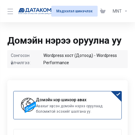
MNT
Мэдээлэл шинэчлэх
Домэйн нэрээ оруулна уу
Сонгосон
Wordpress хост (Дотоод) - Wordpress
үйлчилгээ:
Performance
Домэйн нэр шинээр авах
Авахыг хүссэн домэйн нэрээ оруулаад
боломжтой эсэхийг шалгана уу.