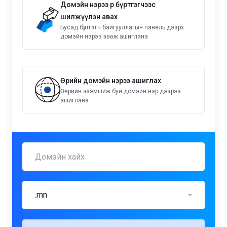
Домэйн нэрээ өөр бүртгэгчээс
шилжүүлэн авах
Бусад бүртгэгч байгууллагын панель дээрх
домэйн нэрээ зөөж ашиглана
Өөрийн домэйн нэрээ ашиглах
Өөрийн эзэмшиж буй домэйн нэр дээрээ
ашиглана
.mn