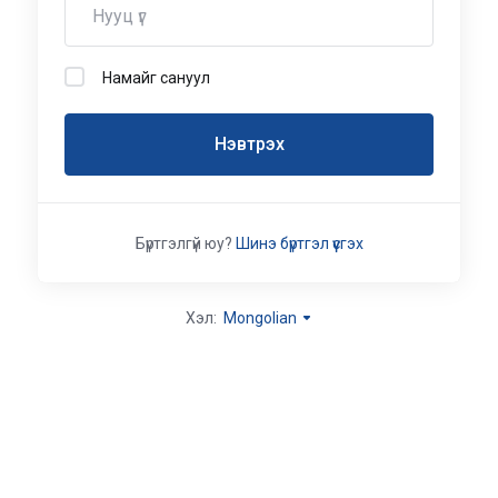
Намайг сануул
Нэвтрэх
Бүртгэлгүй юу?
Шинэ бүртгэл үүсгэх
Хэл:
Mongolian