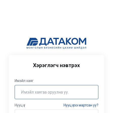
Хэрэглэгч нэвтрэх
Имэйл хаяг
Нууц үг
Нууц үгээ мартсан уу?